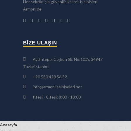
Her sektör için güvenilir, kaliteli iş elbisleri
Armoni'de
BIZE ULAŞIN
Aydıntepe, Coşkun Sk. No:10/A, 34947
Tuzla/İstanbul
+90 530 420 56 32
info@armoniiselbiseleri.net
P.tesi - C.tesi: 8:00 - 18:00
Anasayfa