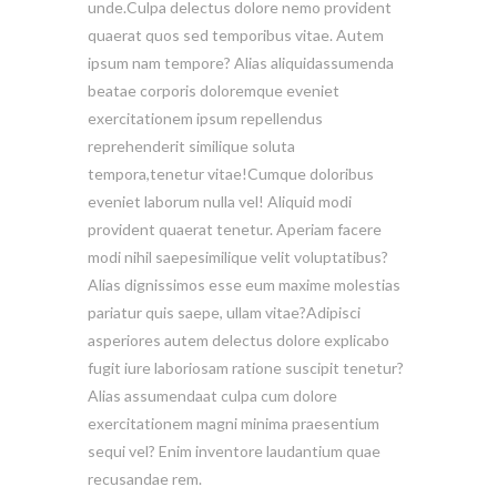
unde.Culpa delectus dolore nemo provident
quaerat quos sed temporibus vitae. Autem
ipsum nam tempore? Alias aliquidassumenda
beatae corporis doloremque eveniet
exercitationem ipsum repellendus
reprehenderit similique soluta
tempora,tenetur vitae!Cumque doloribus
eveniet laborum nulla vel! Aliquid modi
provident quaerat tenetur. Aperiam facere
modi nihil saepesimilique velit voluptatibus?
Alias dignissimos esse eum maxime molestias
pariatur quis saepe, ullam vitae?Adipisci
asperiores autem delectus dolore explicabo
fugit iure laboriosam ratione suscipit tenetur?
Alias assumendaat culpa cum dolore
exercitationem magni minima praesentium
sequi vel? Enim inventore laudantium quae
recusandae rem.