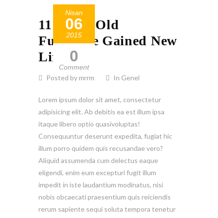
Nisan
06
11 Times Old
2015
Furniture Gained New
0
Life
Comment
Posted by mrrm
In Genel
Lorem ipsum dolor sit amet, consectetur
adipisicing elit. Ab debitis ea est illum ipsa
itaque libero optio quasivoluptas!
Consequuntur deserunt expedita, fugiat hic
illum porro quidem quis recusandae vero?
Aliquid assumenda cum delectus eaque
eligendi, enim eum excepturi fugit illum
impedit in iste laudantium modinatus, nisi
nobis obcaecati praesentium quis reiciendis
rerum sapiente sequi soluta tempora tenetur