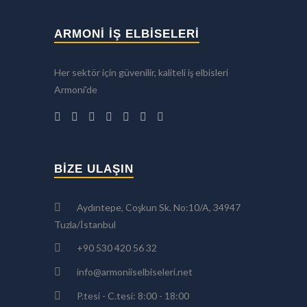
ARMONİ İŞ ELBİSELERİ
Her sektör için güvenilir, kaliteli iş elbisleri
Armoni'de
BIZE ULAŞIN
Aydıntepe, Coşkun Sk. No:10/A, 34947
Tuzla/İstanbul
+90 530 420 56 32
info@armoniiselbiseleri.net
P.tesi - C.tesi: 8:00 - 18:00