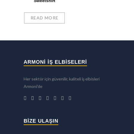
Sweetshirt
READ MORE
ARMONİ İŞ ELBİSELERİ
Her sektör için güvenilir, kaliteli iş elbisleri
Armoni'de
BIZE ULAŞIN