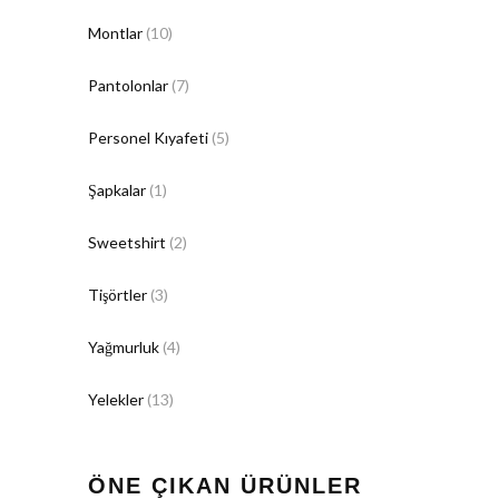
Montlar
(10)
Pantolonlar
(7)
Personel Kıyafeti
(5)
Şapkalar
(1)
Sweetshirt
(2)
Tişörtler
(3)
Yağmurluk
(4)
Yelekler
(13)
ÖNE ÇIKAN ÜRÜNLER