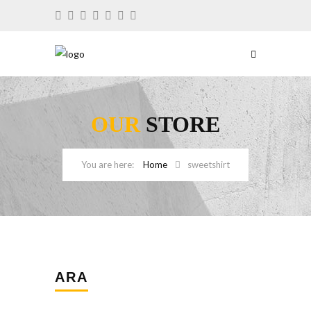
OUR
STORE
Home
sweetshirt
ARA