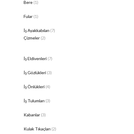
Bere
(1)
Fular
(1)
İş Ayakkabıları
(7)
Çizmeler
(2)
İş Eldivenleri
(7)
İş Gözlükleri
(3)
İş Önlükleri
(4)
İş Tulumları
(3)
Kabanlar
(3)
Kulak Tıkaçları
(2)