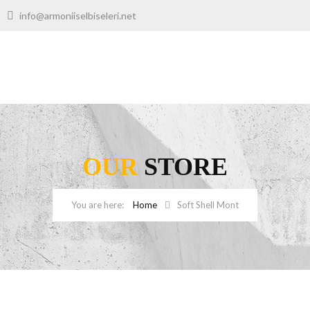
00
info@armoniiselbiseleri.net
OUR
STORE
Home
Soft Shell Mont