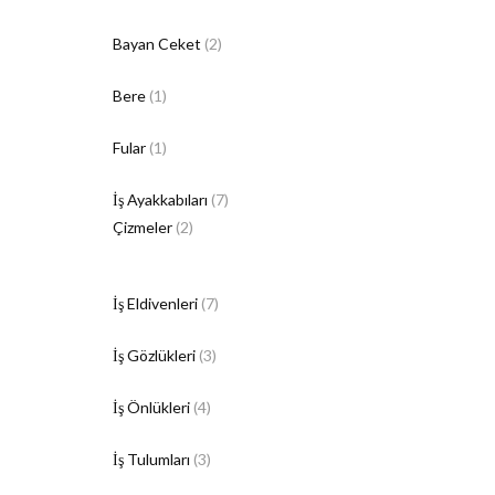
Bayan Ceket
(2)
Bere
(1)
Fular
(1)
İş Ayakkabıları
(7)
Çizmeler
(2)
İş Eldivenleri
(7)
İş Gözlükleri
(3)
İş Önlükleri
(4)
İş Tulumları
(3)