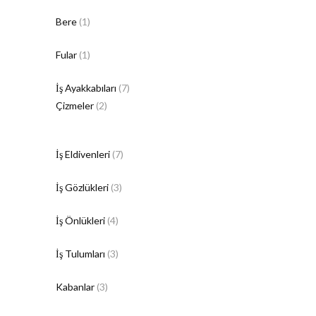
Bere
(1)
Fular
(1)
İş Ayakkabıları
(7)
Çizmeler
(2)
İş Eldivenleri
(7)
İş Gözlükleri
(3)
İş Önlükleri
(4)
İş Tulumları
(3)
Kabanlar
(3)