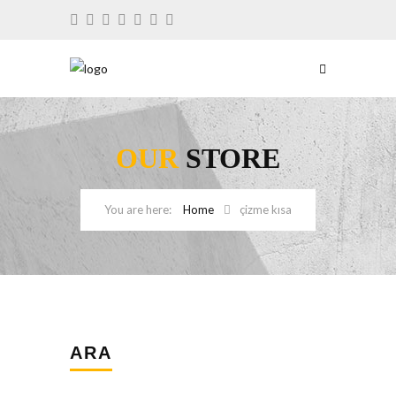
OUR
STORE
Home
çizme kısa
ARA