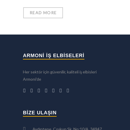
READ MORE
ARMONİ İŞ ELBİSELERİ
Her sektör için güvenilir, kaliteli iş elbisleri
Armoni'de
BIZE ULAŞIN
Aydıntepe, Coşkun Sk. No:10/A, 34947