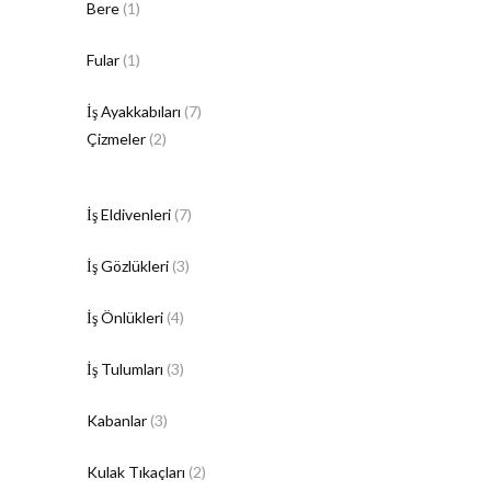
Bere
(1)
Fular
(1)
İş Ayakkabıları
(7)
Çizmeler
(2)
İş Eldivenleri
(7)
İş Gözlükleri
(3)
İş Önlükleri
(4)
İş Tulumları
(3)
Kabanlar
(3)
Kulak Tıkaçları
(2)