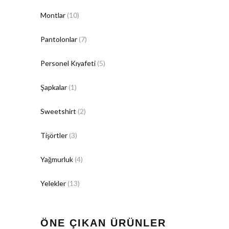
Montlar
(10)
Pantolonlar
(7)
Personel Kıyafeti
(5)
Şapkalar
(1)
Sweetshirt
(2)
Tişörtler
(3)
Yağmurluk
(4)
Yelekler
(13)
ÖNE ÇIKAN ÜRÜNLER