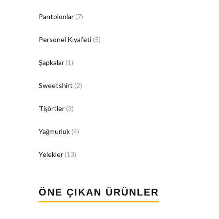
Pantolonlar
(7)
Personel Kıyafeti
(5)
Şapkalar
(1)
Sweetshirt
(2)
Tişörtler
(3)
Yağmurluk
(4)
Yelekler
(13)
ÖNE ÇIKAN ÜRÜNLER