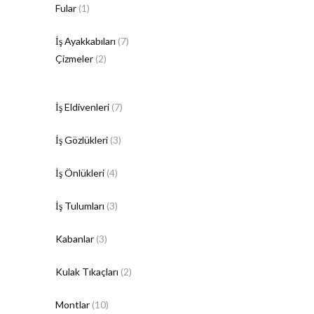
Fular
(1)
İş Ayakkabıları
(7)
Çizmeler
(2)
İş Eldivenleri
(7)
İş Gözlükleri
(3)
İş Önlükleri
(4)
İş Tulumları
(3)
Kabanlar
(3)
Kulak Tıkaçları
(2)
Montlar
(10)