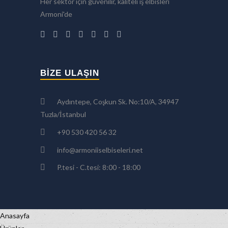
Her sektör için güvenilir, kaliteli iş elbisleri
Armoni'de
BIZE ULAŞIN
Aydıntepe, Coşkun Sk. No:10/A, 34947
Tuzla/İstanbul
+90 530 420 56 32
info@armoniiselbiseleri.net
P.tesi - C.tesi: 8:00 - 18:00
Anasayfa